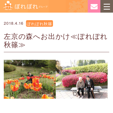
2018.4.16
ぽれぽれ秋篠
左京の森へお出かけ≪ぽれぽれ
秋篠≫