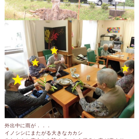
外出中に雨が．．．
イノシシにまたがる大きなカカシ