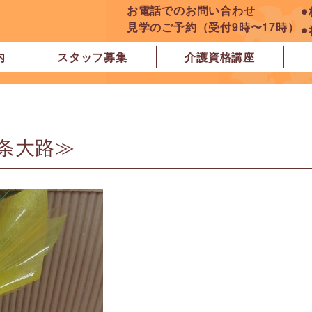
お電話でのお問い合わせ
⚫
見学のご予約（受付9時〜17時）
⚫
内
スタッフ募集
介護資格講座
良市
原市
ぽれぽれ学園前レジデンス
ぽれぽれ登美ヶ丘
ぽれぽれ四条大路
ぽれぽれ東登美ヶ丘
ぽれぽれケアセンター青山
ぽれぽれ中和
ぽれぽれ橿原在宅支援相談センター
ぽれぽれケアセンター 白橿
ぽれぽれ白橿コンフォート
ぽれぽれ八木西スクエア
橿原市地域包括支援センター北エリア
条大路≫