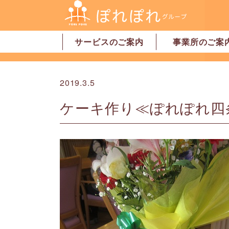
サービスのご案内
事業所のご案
居宅介護支援
訪問介護
訪問看護
デイサービス
グループホーム
地域密着型特別養護老人ホーム
ショートステイ
有料老人ホーム
サービス付高齢者向け住宅
家事代行サービス
「認可」小規模保育園
事業所一覧・奈
事業所一覧・橿
2019.3.5
ケーキ作り≪ぽれぽれ四