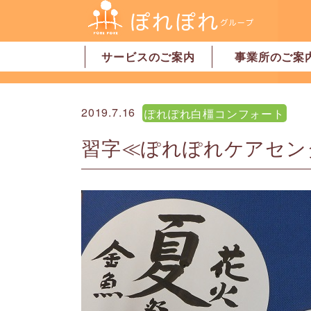
サービスのご案内
事業所のご案
居宅介護支援
訪問介護
訪問看護
デイサービス
グループホーム
地域密着型特別養護老人ホーム
ショートステイ
有料老人ホーム
サービス付高齢者向け住宅
家事代行サービス
「認可」小規模保育園
事業所一覧・奈
事業所一覧・橿
2019.7.16
ぽれぽれ白橿コンフォート
習字≪ぽれぽれケアセン