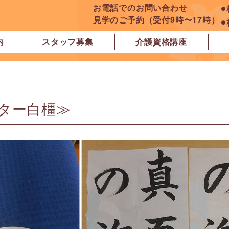
お電話でのお問い合わせ
⚫
見学のご予約（受付9時〜17時）
⚫
内
スタッフ募集
介護資格講座
良市
原市
ぽれぽれ学園前レジデンス
ぽれぽれ登美ヶ丘
ぽれぽれ四条大路
ぽれぽれ東登美ヶ丘
ぽれぽれケアセンター青山
ぽれぽれ中和
ぽれぽれ橿原在宅支援相談センター
ぽれぽれケアセンター 白橿
ぽれぽれ白橿コンフォート
ぽれぽれ八木西スクエア
橿原市地域包括支援センター北エリア
ター白橿≫