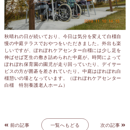
秋晴れの日が続いており、今日は気分を変えて白橿自
慢の中庭テラスでおやつをいただきました。外出も楽
しいですが、ぽれぽれケアセンター白橿には少し足を
伸ばせば芝生の敷き詰められた中庭が。時間によって
ぽれぽれ保育園の園児が走り回っていたり、デイサー
ビスの方が囲碁を差されていたり。中庭はぽれぽれ白
橿憩いの場となっています。（ぽれぽれケアセンター
白橿 特別養護老人ホーム）
前の記事
一覧へもどる
次の記事