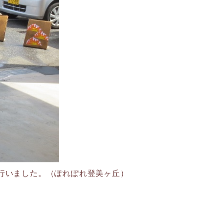
行いました。（ぽれぽれ登美ヶ丘）