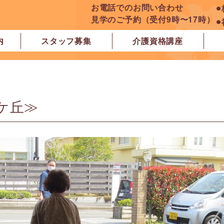
お電話でのお問い合わせ
⚫
見学のご予約（受付9時〜17時）
⚫
内
スタッフ募集
介護資格講座
良市
原市
ぽれぽれ学園前レジデンス
ぽれぽれ登美ヶ丘
ぽれぽれ四条大路
ぽれぽれ東登美ヶ丘
ぽれぽれケアセンター青山
ぽれぽれ中和
ぽれぽれ橿原在宅支援相談センター
ぽれぽれケアセンター 白橿
ぽれぽれ白橿コンフォート
ぽれぽれ八木西スクエア
橿原市地域包括支援センター北エリア
ケ丘≫