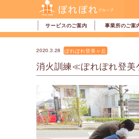
サービスのご案内
事業所のご案
居宅介護支援
訪問介護
訪問看護
デイサービス
グループホーム
地域密着型特別養護老人ホーム
ショートステイ
有料老人ホーム
サービス付高齢者向け住宅
家事代行サービス
「認可」小規模保育園
事業所一覧・奈
事業所一覧・橿
2020.3.28
ぽれぽれ登美ヶ丘
消火訓練≪ぽれぽれ登美