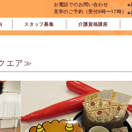
お電話でのお問い合わせ
⚫
見学のご予約（受付9時〜17時）
⚫
内
スタッフ募集
介護資格講座
良市
原市
ぽれぽれ学園前レジデンス
ぽれぽれ登美ヶ丘
ぽれぽれ四条大路
ぽれぽれ東登美ヶ丘
ぽれぽれケアセンター青山
ぽれぽれ中和
ぽれぽれ橿原在宅支援相談センター
ぽれぽれケアセンター 白橿
ぽれぽれ白橿コンフォート
ぽれぽれ八木西スクエア
橿原市地域包括支援センター北エリア
クエア≫