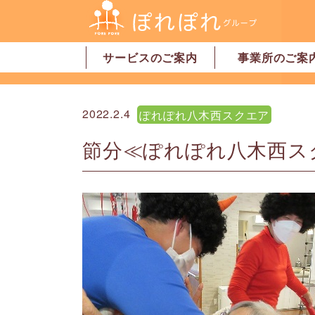
サービスのご案内
事業所のご案
居宅介護支援
訪問介護
訪問看護
デイサービス
グループホーム
地域密着型特別養護老人ホーム
ショートステイ
有料老人ホーム
サービス付高齢者向け住宅
家事代行サービス
「認可」小規模保育園
事業所一覧・奈
事業所一覧・橿
2022.2.4
ぽれぽれ八木西スクエア
節分≪ぽれぽれ八木西ス