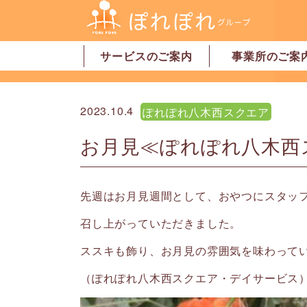
サービスのご案内
事業所のご案
居宅介護支援
訪問介護
訪問看護
デイサービス
グループホーム
地域密着型特別養護老人ホーム
ショートステイ
有料老人ホーム
サービス付高齢者向け住宅
家事代行サービス
「認可」小規模保育園
事業所一覧・奈
事業所一覧・橿
2023.10.4
ぽれぽれ八木西スクエア
お月見≪ぽれぽれ八木西
先週はお月見週間として、おやつにスタッ
召し上がっていただきました。
ススキも飾り、お月見の雰囲気を味わって
（ぽれぽれ八木西スクエア・デイサービス