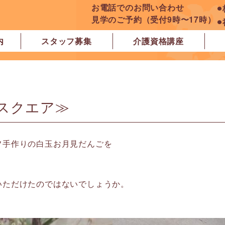
お電話でのお問い合わせ
⚫
見学のご予約（受付9時〜17時）
⚫
内
スタッフ募集
介護資格講座
良市
原市
ぽれぽれ学園前レジデンス
ぽれぽれ登美ヶ丘
ぽれぽれ四条大路
ぽれぽれ東登美ヶ丘
ぽれぽれケアセンター青山
ぽれぽれ中和
ぽれぽれ橿原在宅支援相談センター
ぽれぽれケアセンター 白橿
ぽれぽれ白橿コンフォート
ぽれぽれ八木西スクエア
橿原市地域包括支援センター北エリア
スクエア≫
フ手作りの白玉お月見だんごを
いただけたのではないでしょうか。
）