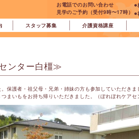
お電話でのお問い合わせ
⚫
見学のご予約（受付9時〜17時）
⚫
内
スタッフ募集
介護資格講座
良市
原市
ぽれぽれ学園前レジデンス
ぽれぽれ登美ヶ丘
ぽれぽれ四条大路
ぽれぽれ東登美ヶ丘
ぽれぽれケアセンター青山
ぽれぽれ中和
ぽれぽれ橿原在宅支援相談センター
ぽれぽれケアセンター 白橿
ぽれぽれ白橿コンフォート
ぽれぽれ八木西スクエア
橿原市地域包括支援センター北エリア
センター白橿≫
た。保護者・祖父母・兄弟・姉妹の方も参加していただきま
さつまいもをお持ち帰りいただきました。（ぽれぽれケアセ