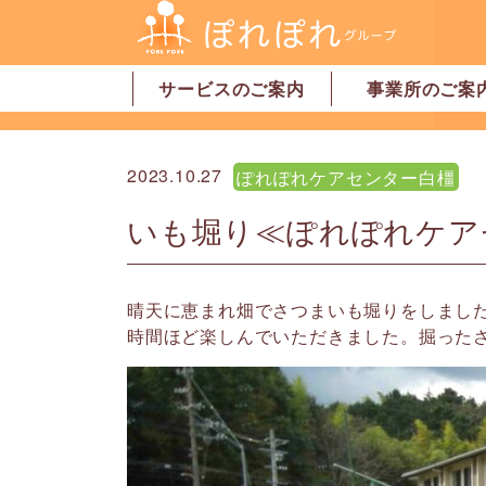
サービスのご案内
事業所のご案
居宅介護支援
訪問介護
訪問看護
デイサービス
グループホーム
地域密着型特別養護老人ホーム
ショートステイ
有料老人ホーム
サービス付高齢者向け住宅
家事代行サービス
「認可」小規模保育園
事業所一覧・奈
事業所一覧・橿
2023.10.27
ぽれぽれケアセンター白橿
いも堀り≪ぽれぽれケア
晴天に恵まれ畑でさつまいも堀りをしまし
時間ほど楽しんでいただきました。掘った