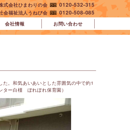
0120-532-315
︎株式会社ひまわりの会
0120-508-085
︎社会福祉法人うねび会
会社情報
お問い合わせ
した。和気あいあいとした雰囲気の中で約1
ンター白橿 ぽれぽれ保育園）