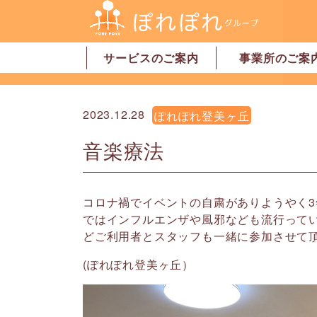
サービスのご案内
事業所のご案
居宅介護支援
訪問介護
訪問看護
デイサービス
グループホーム
地域密着型特別養護老人ホーム
ショートステイ
有料老人ホーム
サービス付高齢者向け住宅
家事代行サービス
「認可」小規模保育園
事業所一覧・奈
事業所一覧・橿
2023.12.28
ぽれぽれ登美ヶ丘
音楽療法
コロナ禍でイベントの自粛がありようやく
ではインフルエンザや風邪なども流行って
どご利用者とスタッフも一緒に参加させて
(ぽれぽれ登美ヶ丘）