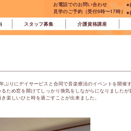
お電話でのお問い合わせ
⚫
見学のご予約（受付9時〜17時）
⚫
内
スタッフ募集
介護資格講座
良市
原市
ぽれぽれ学園前レジデンス
ぽれぽれ登美ヶ丘
ぽれぽれ四条大路
ぽれぽれ東登美ヶ丘
ぽれぽれケアセンター青山
ぽれぽれ中和
ぽれぽれ橿原在宅支援相談センター
ぽれぽれケアセンター 白橿
ぽれぽれ白橿コンフォート
ぽれぽれ八木西スクエア
橿原市地域包括支援センター北エリア
3年ぶりにデイサービスと合同で音楽療法のイベントを開催
いるため窓を開けてしっかり換気をしながらになりましたが
頂き楽しいひと時を過ごすことが出来ました。