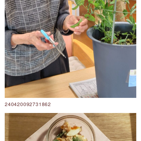
240420092731862