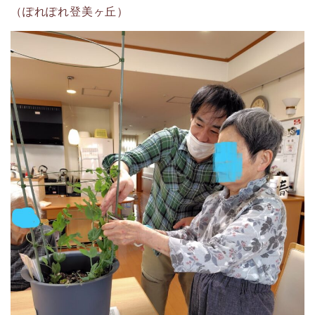
（ぽれぽれ登美ヶ丘）