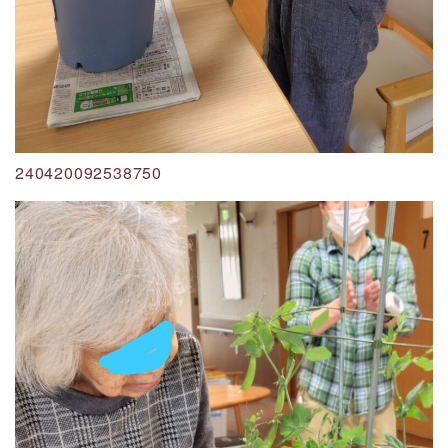
240420092538750