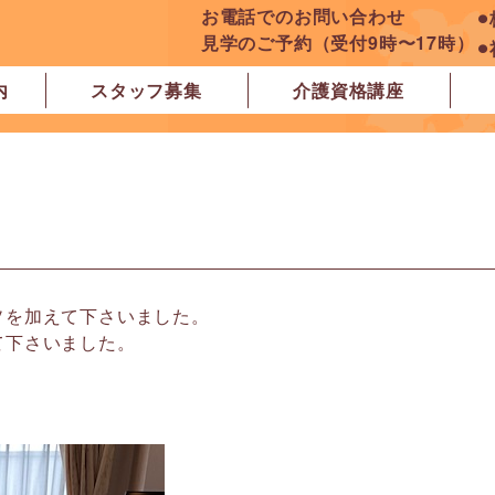
お電話でのお問い合わせ
⚫
見学のご予約（受付9時〜17時）
⚫
内
スタッフ募集
介護資格講座
良市
原市
ぽれぽれ学園前レジデンス
ぽれぽれ登美ヶ丘
ぽれぽれ四条大路
ぽれぽれ東登美ヶ丘
ぽれぽれケアセンター青山
ぽれぽれ中和
ぽれぽれ橿原在宅支援相談センター
ぽれぽれケアセンター 白橿
ぽれぽれ白橿コンフォート
ぽれぽれ八木西スクエア
橿原市地域包括支援センター北エリア
ソを加えて下さいました。
て下さいました。