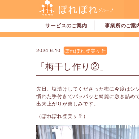
サービスのご案内
事業所のご案
居宅介護支援
訪問介護
訪問看護
デイサービス
グループホーム
地域密着型特別養護老人ホーム
ショートステイ
有料老人ホーム
サービス付高齢者向け住宅
家事代行サービス
「認可」小規模保育園
事業所一覧・奈
事業所一覧・橿
2024.6.10
ぽれぽれ登美ヶ丘
「梅干し作り②」
先日、塩漬けしてくださった梅に今度はシ
慣れた手付きでパッパッと綺麗に敷き詰め
出来上がりが楽しみです。
（ぽれぽれ登美ヶ丘）