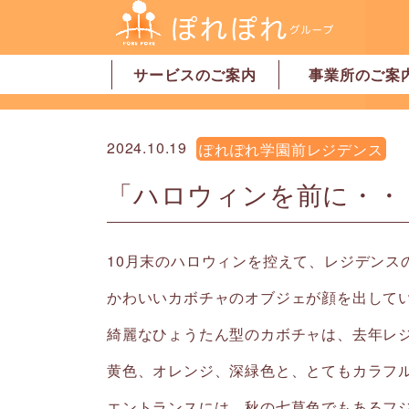
サービスのご案内
事業所のご案
居宅介護支援
訪問介護
訪問看護
デイサービス
グループホーム
地域密着型特別養護老人ホーム
ショートステイ
有料老人ホーム
サービス付高齢者向け住宅
家事代行サービス
「認可」小規模保育園
事業所一覧・奈
事業所一覧・橿
2024.10.19
ぽれぽれ学園前レジデンス
「ハロウィンを前に・・
10月末のハロウィンを控えて、レジデンス
かわいいカボチャのオブジェが顔を出して
綺麗なひょうたん型のカボチャは、去年レ
黄色、オレンジ、深緑色と、とてもカラフ
エントランスには、秋の七草色でもあるフ