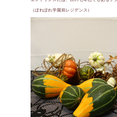
（ぽれぽれ学園前レジデンス）