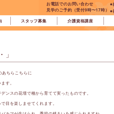
お電話でのお問い合わせ
⚫
見学のご予約（受付9時〜17時）
⚫
内
スタッフ募集
介護資格講座
良市
原市
ぽれぽれ学園前レジデンス
ぽれぽれ登美ヶ丘
ぽれぽれ四条大路
ぽれぽれ東登美ヶ丘
ぽれぽれケアセンター青山
ぽれぽれ中和
ぽれぽれ橿原在宅支援相談センター
ぽれぽれケアセンター 白橿
ぽれぽれ白橿コンフォート
ぽれぽれ八木西スクエア
橿原市地域包括支援センター北エリア
・」
のあちらこちらに
います。
ジデンスの花壇で種から育てて実ったものです。
ルで目を楽しませてくれます。
ジバカマが生けられ、季節の移ろいを感じられますね。