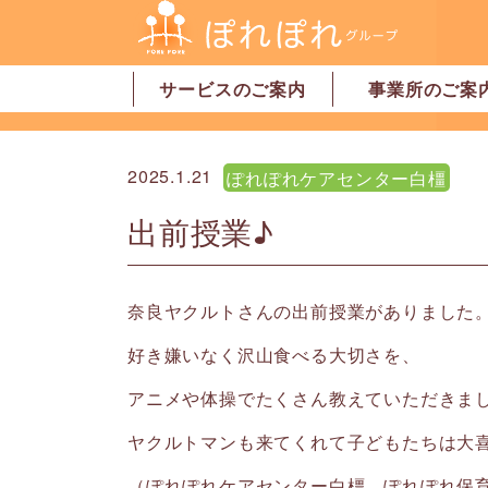
サービスのご案内
事業所のご案
居宅介護支援
訪問介護
訪問看護
デイサービス
グループホーム
地域密着型特別養護老人ホーム
ショートステイ
有料老人ホーム
サービス付高齢者向け住宅
家事代行サービス
「認可」小規模保育園
事業所一覧・奈
事業所一覧・橿
2025.1.21
ぽれぽれケアセンター白橿
出前授業♪
奈良ヤクルトさんの出前授業がありました
好き嫌いなく沢山食べる大切さを、
アニメや体操でたくさん教えていただきま
ヤクルトマンも来てくれて子どもたちは大
（ぽれぽれケアセンター白橿 ぽれぽれ保