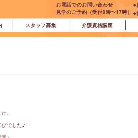
お電話でのお問い合わせ
⚫
見学のご予約（受付9時〜17時）
⚫
内
スタッフ募集
介護資格講座
良市
原市
ぽれぽれ学園前レジデンス
ぽれぽれ登美ヶ丘
ぽれぽれ四条大路
ぽれぽれ東登美ヶ丘
ぽれぽれケアセンター青山
ぽれぽれ中和
ぽれぽれ橿原在宅支援相談センター
ぽれぽれケアセンター 白橿
ぽれぽれ白橿コンフォート
ぽれぽれ八木西スクエア
橿原市地域包括支援センター北エリア
。
した。
喜びでした♪
育園）