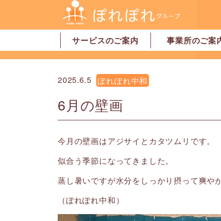
サービスのご案内
事業所のご案
居宅介護支援
訪問介護
訪問看護
デイサービス
グループホーム
地域密着型特別養護老人ホーム
ショートステイ
有料老人ホーム
サービス付高齢者向け住宅
家事代行サービス
「認可」小規模保育園
事業所一覧・奈
事業所一覧・橿
2025.6.5
ぽれぽれ中和
6月の壁画
今月の壁画はアジサイとカタツムリです。
似合う季節になってきました。
蒸し暑いですが水分をしっかり摂って爽や
（ぽれぽれ中和）