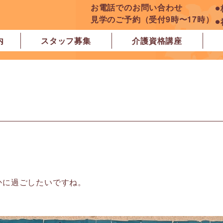
お電話でのお問い合わせ
⚫
見学のご予約（受付9時〜17時）
⚫
内
スタッフ募集
介護資格講座
良市
原市
ぽれぽれ学園前レジデンス
ぽれぽれ登美ヶ丘
ぽれぽれ四条大路
ぽれぽれ東登美ヶ丘
ぽれぽれケアセンター青山
ぽれぽれ中和
ぽれぽれ橿原在宅支援相談センター
ぽれぽれケアセンター 白橿
ぽれぽれ白橿コンフォート
ぽれぽれ八木西スクエア
橿原市地域包括支援センター北エリア
かに過ごしたいですね。