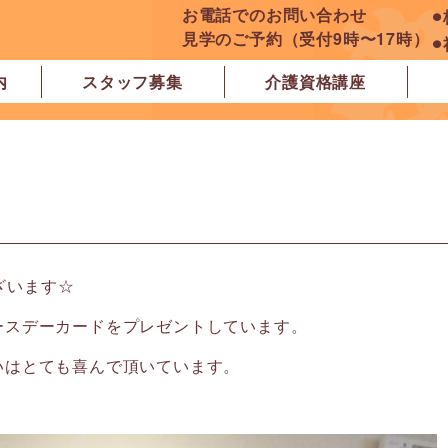
お電話でのお問い合わせ
⚫
見学のご予約（受付9時〜17時）
⚫
内
スタッフ募集
介護資格講座
良市
原市
ぽれぽれ学園前レジデンス
ぽれぽれ登美ヶ丘
ぽれぽれ四条大路
ぽれぽれ東登美ヶ丘
ぽれぽれケアセンター青山
ぽれぽれ中和
ぽれぽれ橿原在宅支援相談センター
ぽれぽれケアセンター 白橿
ぽれぽれ白橿コンフォート
ぽれぽれ八木西スクエア
橿原市地域包括支援センター北エリア
ございます☆
ースデーカードをプレゼントしています。
いはとても喜んで頂いています。