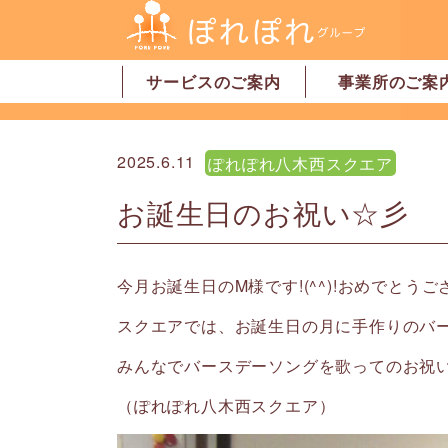
サービスのご案内
事業所のご案
居宅介護支援
訪問介護
訪問看護
デイサービス
グループホーム
地域密着型特別養護老人ホーム
ショートステイ
有料老人ホーム
サービス付高齢者向け住宅
家事代行サービス
「認可」小規模保育園
事業所一覧・奈
事業所一覧・橿
2025.6.11
ぽれぽれ八木西スクエア
お誕生日のお祝い☆彡
今月お誕生日のM様です!(^^)!おめでとう
スクエアでは、お誕生日の月に手作りのバ
みんなでバースデーソングを歌ってのお祝
（ぽれぽれ八木西スクエア）