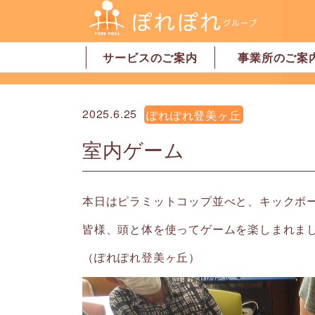
サービスのご案内
事業所のご案
居宅介護支援
訪問介護
訪問看護
デイサービス
グループホーム
地域密着型特別養護老人ホーム
ショートステイ
有料老人ホーム
サービス付高齢者向け住宅
家事代行サービス
「認可」小規模保育園
事業所一覧・奈
事業所一覧・橿
2025.6.25
ぽれぽれ登美ヶ丘
室内ゲーム
本日はピラミットコップ並べと、キックボ
皆様、頭と体を使ってゲームを楽しまれま
（ぽれぽれ登美ヶ丘）