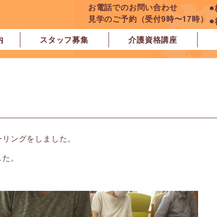
お電話でのお問い合わせ
⚫
見学のご予約（受付9時〜17時）
⚫
内
スタッフ募集
介護資格講座
良市
原市
ぽれぽれ学園前レジデンス
ぽれぽれ登美ヶ丘
ぽれぽれ四条大路
ぽれぽれ東登美ヶ丘
ぽれぽれケアセンター青山
ぽれぽれ中和
ぽれぽれ橿原在宅支援相談センター
ぽれぽれケアセンター 白橿
ぽれぽれ白橿コンフォート
ぽれぽれ八木西スクエア
橿原市地域包括支援センター北エリア
ーリングをしました。
した。