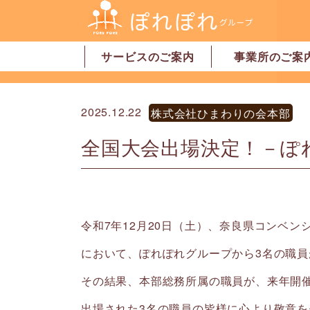
サービスのご案内
事業所のご案
居宅介護支援
訪問介護
訪問看護
デイサービス
グループホーム
地域密着型特別養護老人ホーム
ショートステイ
有料老人ホーム
サービス付高齢者向け住宅
家事代行サービス
「認可」小規模保育園
事業所一覧・奈
事業所一覧・橿
2025.12.22
株式会社ひまわりの会本部
全国大会出場決定！－ぽ
令和7年12月20日（土）、奈良県コンベ
において、ぽれぽれグループから3名の職
その結果、本部総務所属の職員が、来年開
出場された3名の職員の皆様に心より敬意