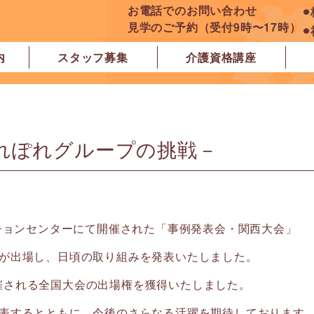
お電話でのお問い合わせ
⚫
見学のご予約（受付9時〜17時）
⚫
内
スタッフ募集
介護資格講座
良市
原市
ぽれぽれ学園前レジデンス
ぽれぽれ登美ヶ丘
ぽれぽれ四条大路
ぽれぽれ東登美ヶ丘
ぽれぽれケアセンター青山
ぽれぽれ中和
ぽれぽれ橿原在宅支援相談センター
ぽれぽれケアセンター 白橿
ぽれぽれ白橿コンフォート
ぽれぽれ八木西スクエア
橿原市地域包括支援センター北エリア
れぽれグループの挑戦－
ンションセンターにて開催された「事例発表会・関西大会」
員が出場し、日頃の取り組みを発表いたしました。
催される全国大会の出場権を獲得いたしました。
を表するとともに、今後のさらなる活躍を期待しております