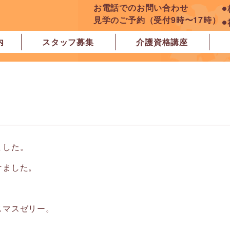
お電話でのお問い合わせ
⚫
見学のご予約（受付9時〜17時）
⚫
内
スタッフ募集
介護資格講座
良市
原市
ぽれぽれ学園前レジデンス
ぽれぽれ登美ヶ丘
ぽれぽれ四条大路
ぽれぽれ東登美ヶ丘
ぽれぽれケアセンター青山
ぽれぽれ中和
ぽれぽれ橿原在宅支援相談センター
ぽれぽれケアセンター 白橿
ぽれぽれ白橿コンフォート
ぽれぽれ八木西スクエア
橿原市地域包括支援センター北エリア
ました。
けました。
。
スマスゼリー。