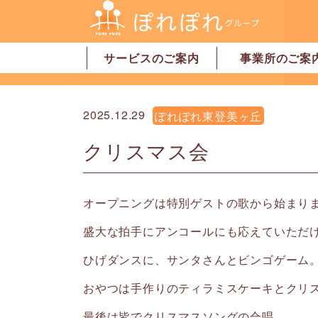
サービスのご案内
事業所のご案
居宅介護支援
訪問介護
訪問看護
デイサービス
グループホーム
地域密着型特別養護老人ホーム
ショートステイ
有料老人ホーム
サービス付高齢者向け住宅
家事代行サービス
「認可」小規模保育園
事業所一覧・奈
事業所一覧・橿
2025.12.29
ぽれぽれ東登美ヶ丘
クリスマス会
オープニングは特別ゲストの歌から始まり
盛大な拍手にアンコールにも応えていただ
ひげダンスに、サンタさんとビンゴゲーム
おやつは手作りのティラミスケーキとクリ
最後は皆でクリスマスソングの合唱。