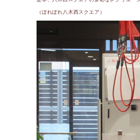
（ぽれぽれ八木西スクエア）