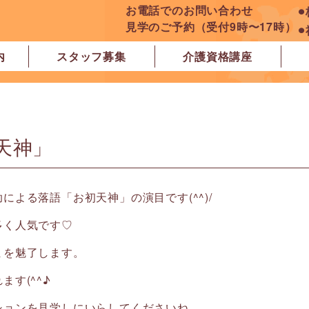
お電話でのお問い合わせ
⚫
見学のご予約（受付9時〜17時）
⚫
内
スタッフ募集
介護資格講座
良市
原市
ぽれぽれ学園前レジデンス
ぽれぽれ登美ヶ丘
ぽれぽれ四条大路
ぽれぽれ東登美ヶ丘
ぽれぽれケアセンター青山
ぽれぽれ中和
ぽれぽれ橿原在宅支援相談センター
ぽれぽれケアセンター 白橿
ぽれぽれ白橿コンフォート
ぽれぽれ八木西スクエア
橿原市地域包括支援センター北エリア
天神」
よる落語「お初天神」の演目です(^^)/
多く人気です♡
まを魅了します。
す(^^♪
ションを見学しにいらしてくださいね。