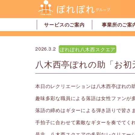
サービスのご案内
事業所のご案
居宅介護支援
訪問介護
訪問看護
デイサービス
グループホーム
地域密着型特別養護老人ホーム
ショートステイ
有料老人ホーム
サービス付高齢者向け住宅
家事代行サービス
「認可」小規模保育園
事業所一覧・奈
事業所一覧・橿
2026.3.2
ぽれぽれ八木西スクエア
八木西亭ぽれの助「お初
本日のレクリエーションは八木西亭ぽれの助に
趣味多彩な職員による落語は女性ファンが
落語の締めはギターによる弾き語りで皆さ
手拍子に合わせて素敵なギターを奏でてくれま
是非、八木西スクエアの多彩なレクリエー