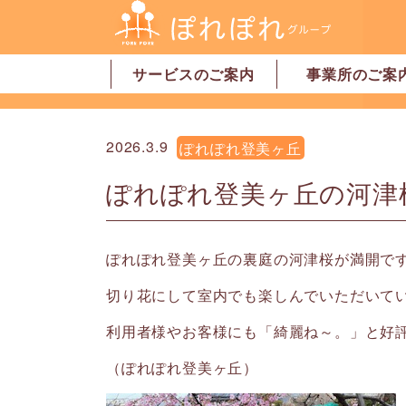
サービスのご案内
事業所のご案
居宅介護支援
訪問介護
訪問看護
デイサービス
グループホーム
地域密着型特別養護老人ホーム
ショートステイ
有料老人ホーム
サービス付高齢者向け住宅
家事代行サービス
「認可」小規模保育園
事業所一覧・奈
事業所一覧・橿
2026.3.9
ぽれぽれ登美ヶ丘
ぽれぽれ登美ヶ丘の河津
ぽれぽれ登美ヶ丘の裏庭の河津桜が満開で
切り花にして室内でも楽しんでいただいて
利用者様やお客様にも「綺麗ね～。」と好
（ぽれぽれ登美ヶ丘）