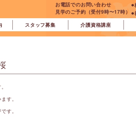
お電話でのお問い合わせ
⚫
見学のご予約（受付9時〜17時）
⚫
内
スタッフ募集
介護資格講座
良市
原市
ぽれぽれ学園前レジデンス
ぽれぽれ登美ヶ丘
ぽれぽれ四条大路
ぽれぽれ東登美ヶ丘
ぽれぽれケアセンター青山
ぽれぽれ中和
ぽれぽれ橿原在宅支援相談センター
ぽれぽれケアセンター 白橿
ぽれぽれ白橿コンフォート
ぽれぽれ八木西スクエア
橿原市地域包括支援センター北エリア
桜
す。
います。
評です。