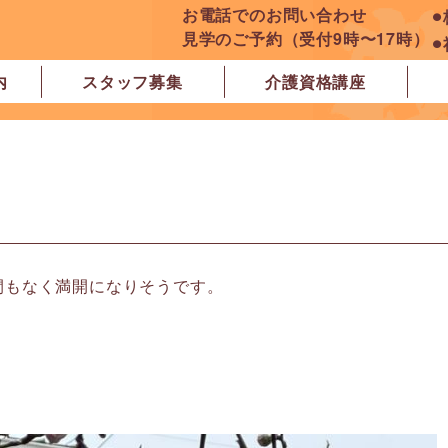
お電話でのお問い合わせ
⚫
見学のご予約（受付9時〜17時）
⚫
内
スタッフ募集
介護資格講座
良市
原市
ぽれぽれ学園前レジデンス
ぽれぽれ登美ヶ丘
ぽれぽれ四条大路
ぽれぽれ東登美ヶ丘
ぽれぽれケアセンター青山
ぽれぽれ中和
ぽれぽれ橿原在宅支援相談センター
ぽれぽれケアセンター 白橿
ぽれぽれ白橿コンフォート
ぽれぽれ八木西スクエア
橿原市地域包括支援センター北エリア
間もなく満開になりそうです。
。