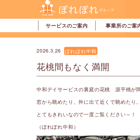
サービスのご案内
事業所のご案
居宅介護支援
訪問介護
訪問看護
デイサービス
グループホーム
地域密着型特別養護老人ホーム
ショートステイ
有料老人ホーム
サービス付高齢者向け住宅
家事代行サービス
「認可」小規模保育園
事業所一覧・奈
事業所一覧・橿
2026.3.26
ぽれぽれ中和
花桃間もなく満開
中和デイサービスの裏庭の花桃 源平桃が
窓から眺めたり、外に出て近くで眺めたり
とてもきれいなので一度ご覧ください～！
（ぽれぽれ中和）