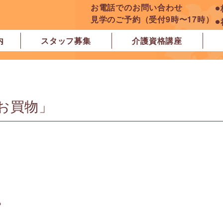
お電話でのお問い合わせ
⚫
見学のご予約（受付9時〜17時）
⚫
内
スタッフ募集
介護資格講座
良市
原市
ぽれぽれ学園前レジデンス
ぽれぽれ登美ヶ丘
ぽれぽれ四条大路
ぽれぽれ東登美ヶ丘
ぽれぽれケアセンター青山
ぽれぽれ中和
ぽれぽれ橿原在宅支援相談センター
ぽれぽれケアセンター 白橿
ぽれぽれ白橿コンフォート
ぽれぽれ八木西スクエア
橿原市地域包括支援センター北エリア
お買物」
ら