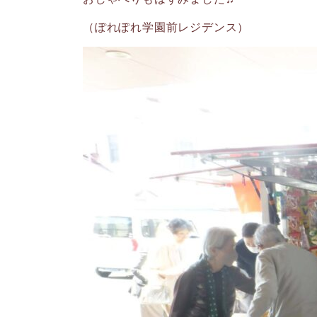
（ぽれぽれ学園前レジデンス）