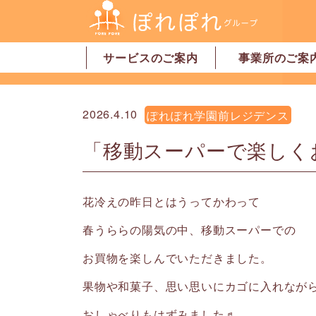
サービスのご案内
事業所のご案
居宅介護支援
訪問介護
訪問看護
デイサービス
グループホーム
地域密着型特別養護老人ホーム
ショートステイ
有料老人ホーム
サービス付高齢者向け住宅
家事代行サービス
「認可」小規模保育園
事業所一覧・奈
事業所一覧・橿
2026.4.10
ぽれぽれ学園前レジデンス
「移動スーパーで楽しく
花冷えの昨日とはうってかわって
春うららの陽気の中、移動スーパーでの
お買物を楽しんでいただきました。
果物や和菓子、思い思いにカゴに入れなが
おしゃべりもはずみました♬