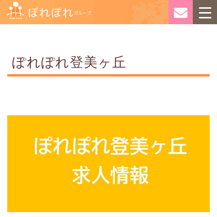
ぽれぽれ登美ヶ丘