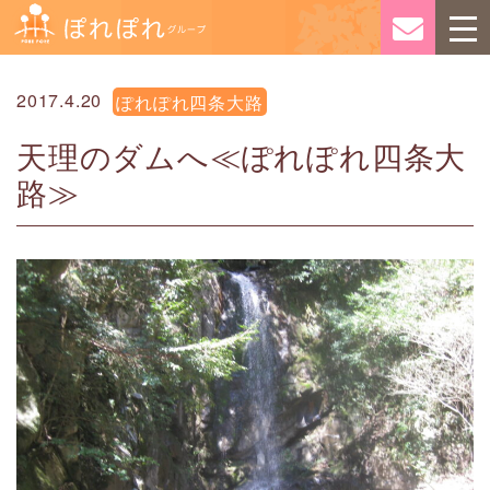
2017.4.20
ぽれぽれ四条大路
天理のダムへ≪ぽれぽれ四条大
路≫