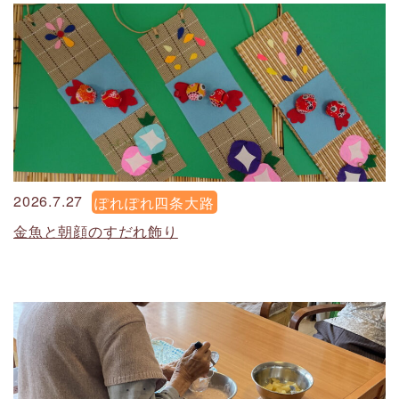
2026.7.27
ぽれぽれ四条大路
金魚と朝顔のすだれ飾り