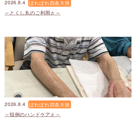
2026.8.4
ぽれぽれ四条大路
～とくし丸のご利用♬～
2026.8.4
ぽれぽれ四条大路
～恒例のハンドケア♬～