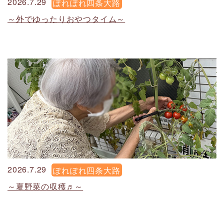
2026.7.29
ぽれぽれ四条大路
～外でゆったりおやつタイム～
2026.7.29
ぽれぽれ四条大路
～夏野菜の収穫♬～