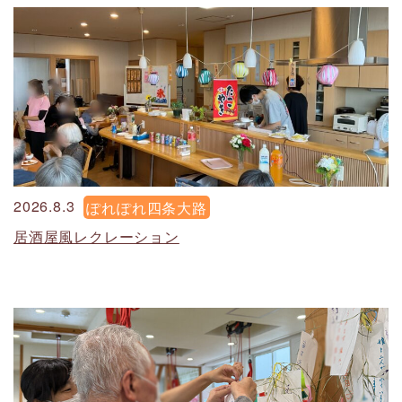
2026.8.3
ぽれぽれ四条大路
居酒屋風レクレーション