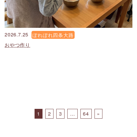
2026.7.25
ぽれぽれ四条大路
おやつ作り
Posts navigation
1
2
3
…
64
»