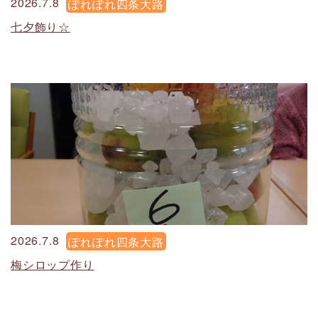
2026.7.8
ぽれぽれ四条大路
七夕飾り☆
2026.7.8
ぽれぽれ四条大路
梅シロップ作り