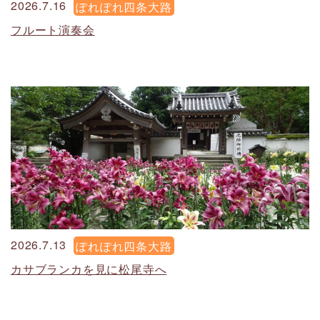
2026.7.16
ぽれぽれ四条大路
フルート演奏会
2026.7.13
ぽれぽれ四条大路
カサブランカを見に松尾寺へ