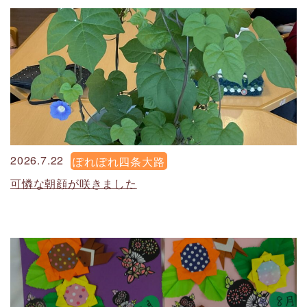
2026.7.22
ぽれぽれ四条大路
可憐な朝顔が咲きました