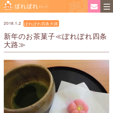
2018.1.2
ぽれぽれ四条大路
新年のお茶菓子≪ぽれぽれ四条
大路≫