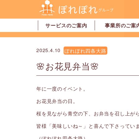
サービスのご案内
事業所のご案
居宅介護支援
訪問介護
訪問看護
デイサービス
グループホーム
地域密着型特別養護老人ホーム
ショートステイ
有料老人ホーム
サービス付高齢者向け住宅
家事代行サービス
「認可」小規模保育園
事業所一覧・奈
事業所一覧・橿
2025.4.10
ぽれぽれ四条大路
🌸お花見弁当🌸
年に一度のイベント。
お花見弁当の日。
桜を見ながら青空の下、お弁当を召し上が
皆様「美味しいね～」と喜んで下さってい
（ぽれぽれ四条大路）