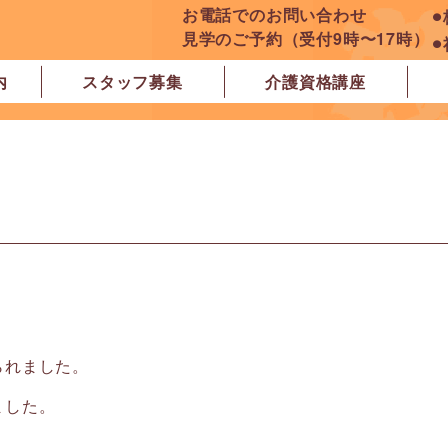
お電話でのお問い合わせ
⚫
見学のご予約（受付9時〜17時）
⚫
内
スタッフ募集
介護資格講座
良市
原市
ぽれぽれ学園前レジデンス
ぽれぽれ登美ヶ丘
ぽれぽれ四条大路
ぽれぽれ東登美ヶ丘
ぽれぽれケアセンター青山
ぽれぽれ中和
ぽれぽれ橿原在宅支援相談センター
ぽれぽれケアセンター 白橿
ぽれぽれ白橿コンフォート
ぽれぽれ八木西スクエア
橿原市地域包括支援センター北エリア
られました。
ました。