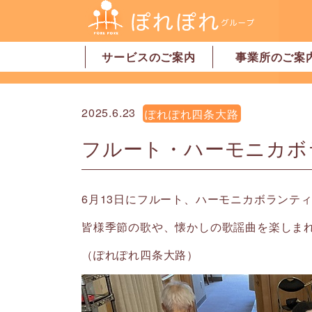
サービスのご案内
事業所のご案
居宅介護支援
訪問介護
訪問看護
デイサービス
グループホーム
地域密着型特別養護老人ホーム
ショートステイ
有料老人ホーム
サービス付高齢者向け住宅
家事代行サービス
「認可」小規模保育園
事業所一覧・奈
事業所一覧・橿
2025.6.23
ぽれぽれ四条大路
フルート・ハーモニカボ
6月13日にフルート、ハーモニカボランテ
皆様季節の歌や、懐かしの歌謡曲を楽しま
（ぽれぽれ四条大路）