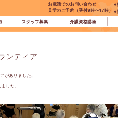
お電話でのお問い合わせ
⚫
見学のご予約（受付9時〜17時）
⚫
内
スタッフ募集
介護資格講座
良市
原市
ぽれぽれ学園前レジデンス
ぽれぽれ登美ヶ丘
ぽれぽれ四条大路
ぽれぽれ東登美ヶ丘
ぽれぽれケアセンター青山
ぽれぽれ中和
ぽれぽれ橿原在宅支援相談センター
ぽれぽれケアセンター 白橿
ぽれぽれ白橿コンフォート
ぽれぽれ八木西スクエア
橿原市地域包括支援センター北エリア
ランティア
ィアがありました。
れました。