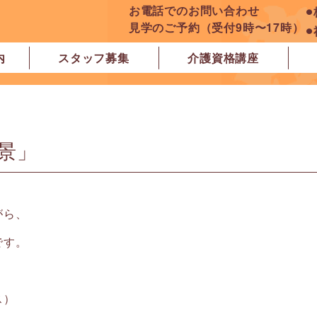
お電話でのお問い合わせ
⚫
見学のご予約（受付9時〜17時）
⚫
内
スタッフ募集
介護資格講座
良市
原市
ぽれぽれ学園前レジデンス
ぽれぽれ登美ヶ丘
ぽれぽれ四条大路
ぽれぽれ東登美ヶ丘
ぽれぽれケアセンター青山
ぽれぽれ中和
ぽれぽれ橿原在宅支援相談センター
ぽれぽれケアセンター 白橿
ぽれぽれ白橿コンフォート
ぽれぽれ八木西スクエア
橿原市地域包括支援センター北エリア
景」
がら、
です。
ス）