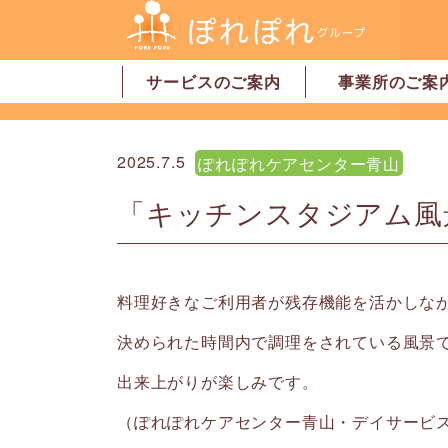
サービスのご案内
事業所のご案
居宅介護支援
訪問介護
訪問看護
デイサービス
グループホーム
地域密着型特別養護老人ホーム
ショートステイ
有料老人ホーム
サービス付高齢者向け住宅
家事代行サービス
「認可」小規模保育園
事業所一覧・奈
事業所一覧・橿
2025.7.5
ぽれぽれケアセンター青山
「キッチンスタジアム風
料理好きなご利用者が残存機能を活かしな
決められた時間内で調理をされている風景
出来上がりが楽しみです。
（ぽれぽれケアセンター青山・デイサービ