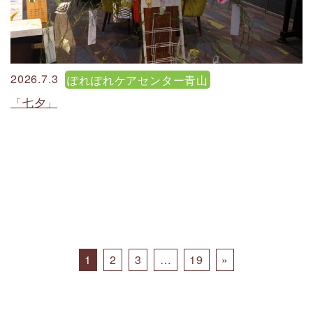
2026.7.3
ぽれぽれケアセンター青山
「七夕」
Posts navigation
1
2
3
…
19
»