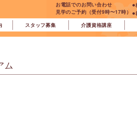
お電話でのお問い合わせ
⚫
見学のご予約（受付9時〜17時）
⚫
内
スタッフ募集
介護資格講座
良市
原市
ぽれぽれ学園前レジデンス
ぽれぽれ登美ヶ丘
ぽれぽれ四条大路
ぽれぽれ東登美ヶ丘
ぽれぽれケアセンター青山
ぽれぽれ中和
ぽれぽれ橿原在宅支援相談センター
ぽれぽれケアセンター 白橿
ぽれぽれ白橿コンフォート
ぽれぽれ八木西スクエア
橿原市地域包括支援センター北エリア
アム