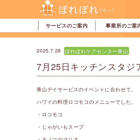
サービスのご案内
事業所のご案
居宅介護支援
訪問介護
訪問看護
デイサービス
グループホーム
地域密着型特別養護老人ホーム
ショートステイ
有料老人ホーム
サービス付高齢者向け住宅
家事代行サービス
「認可」小規模保育園
事業所一覧・奈
事業所一覧・橿
2025.7.28
ぽれぽれケアセンター青山
7月25日キッチンスタジ
青山デイサービスのイベントに合わせて、
ハワイの料理ロコモコのメニューでした。
・ロコモコ
・じゃがいもスープ
・キノコのマリネ